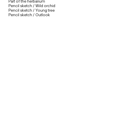
Part of the herbarium
Pencil sketch / Wild orchid
Pencil sketch / Young tree
Pencil sketch / Outlook